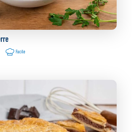
rre
Facile