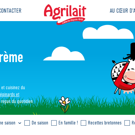
CONTACTER
AU CŒUR D'A
crème
 et cuisinez du
épinards et
 repas du quotidien
ne saison
De saison
En famille !
Recettes bretonnes
R