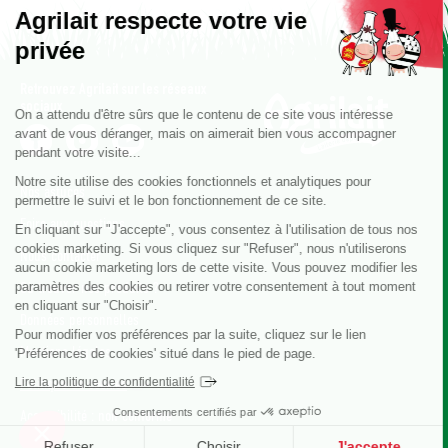
Agrilait respecte votre vie
privée
Retrouvez Agrilait sur les réseaux
sociaux
On a attendu d'être sûrs que le contenu de ce site vous intéresse
avant de vous déranger, mais on aimerait bien vous accompagner
pendant votre visite...
Notre site utilise des cookies fonctionnels et analytiques pour
Nos astuces
permettre le suivi et le bon fonctionnement de ce site.
Foire aux questions
En cliquant sur "J'accepte", vous consentez à l'utilisation de tous nos
cookies marketing. Si vous cliquez sur "Refuser", nous n'utiliserons
Nous contacter
aucun cookie marketing lors de cette visite. Vous pouvez modifier les
paramètres des cookies ou retirer votre consentement à tout moment
Où trouver nos produits ?
en cliquant sur "Choisir".
Données personnelles
Pour modifier vos préférences par la suite, cliquez sur le lien
Mentions légales
'Préférences de cookies' situé dans le pied de page.
Lire la politique de confidentialité
Politique de cookies
Consentements certifiés par
Accessibilité : non conforme
Refuser
Choisir
J'accepte