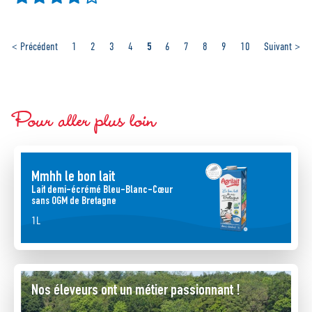
5
< Précédent
1
2
3
4
6
7
8
9
10
Suivant >
Pour aller plus loin
Mmhh le bon lait
Lait demi-écrémé Bleu-Blanc-Cœur
sans OGM de Bretagne
1L
Nos éleveurs ont un métier passionnant !