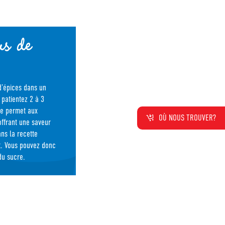
us de
d’épices dans un
 patientez 2 à 3
te permet aux

ffrant une saveur
ans la recette
nt. Vous pouvez donc
du sucre.