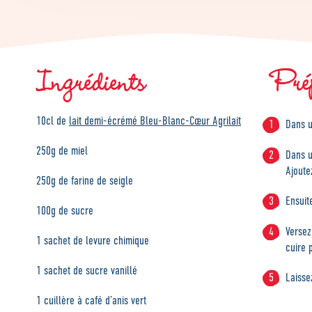
Ingrédients
Pré
10cl de
lait demi-écrémé Bleu-Blanc-Cœur Agrilait
Dans u
250g de miel
Dans u
Ajoute
250g de farine de seigle
Ensuit
100g de sucre
Versez
1 sachet de levure chimique
cuire 
1 sachet de sucre vanillé
Laisse
1 cuillère à café d’anis vert