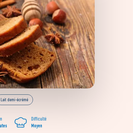
Lait demi-écrémé
on
Difficulté
utes
Moyen