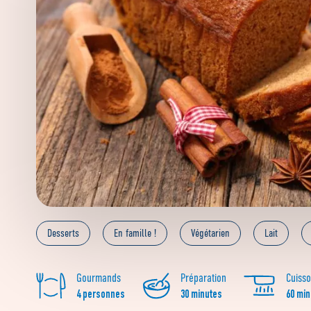
Desserts
En famille !
Végétarien
Lait
Gourmands
Préparation
Cuiss
4 personnes
30 minutes
60 min