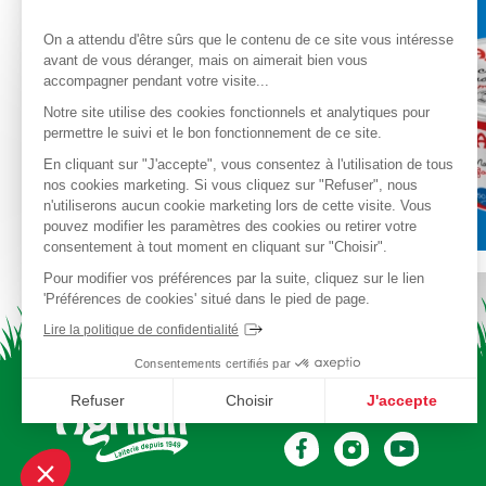
On a attendu d'être sûrs que le contenu de ce site vous intéresse
avant de vous déranger, mais on aimerait bien vous
accompagner pendant votre visite...
Laissez-vous tenter !
Notre site utilise des cookies fonctionnels et analytiques pour
Crème fraîche de Bretagne 50cl
permettre le suivi et le bon fonctionnement de ce site.
En cliquant sur "J'accepte", vous consentez à l'utilisation de tous
nos cookies marketing. Si vous cliquez sur "Refuser", nous
n'utiliserons aucun cookie marketing lors de cette visite. Vous
pouvez modifier les paramètres des cookies ou retirer votre
consentement à tout moment en cliquant sur "Choisir".
Pour modifier vos préférences par la suite, cliquez sur le lien
'Préférences de cookies' situé dans le pied de page.
Lire la politique de confidentialité
Consentements certifiés par
Retrouvez Agrilait sur les
Refuser
Choisir
J'accepte
réseaux sociaux
Axeptio consent
Plateforme de Gestion du Consentement : Personnalisez
Notre plateforme vous permet d'adapter et de gérer vos p