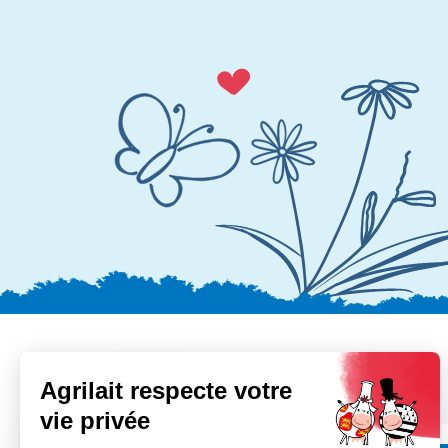
Pour aller plus loin
Agrilait respecte votre
vie privée