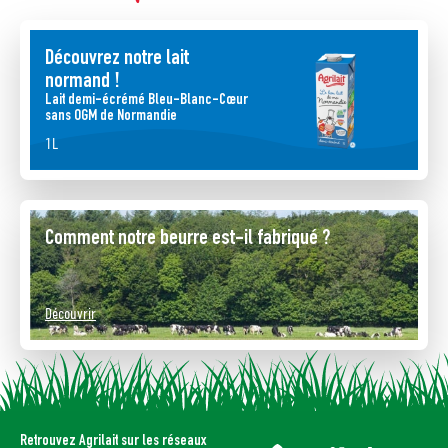
Découvrez notre lait
normand !
Lait demi-écrémé Bleu-Blanc-Cœur
sans OGM de Normandie
1L
Comment notre beurre est-il fabriqué ?
Découvrir
Agrilait respecte votre vie privée
Retrouvez Agrilait sur les réseaux