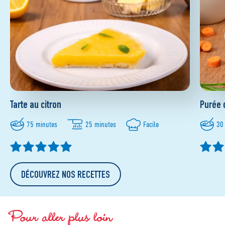
Tarte au citron
Purée 
75 minutes
25 minutes
Facile
30
DÉCOUVREZ NOS RECETTES
Pour aller plus loin