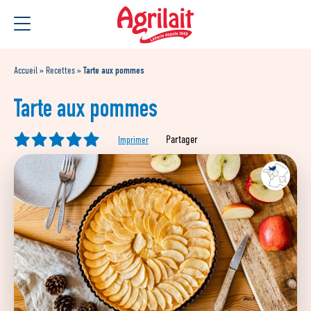
Aller
Aller au
au
contenu
menu
Accueil
»
Recettes
»
Tarte aux pommes
Tarte aux pommes
Partager
Imprimer