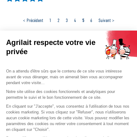
5
< Précédent
1
2
3
4
6
Suivant >
Agrilait respecte votre vie
privée
Retrouvez Agrilait sur les réseaux
sociaux
On a attendu d'être sûrs que le contenu de ce site vous intéresse
avant de vous déranger, mais on aimerait bien vous accompagner
pendant votre visite...
Notre site utilise des cookies fonctionnels et analytiques pour
Nos astuces
permettre le suivi et le bon fonctionnement de ce site.
Foire aux questions
En cliquant sur "J'accepte", vous consentez à l'utilisation de tous nos
cookies marketing. Si vous cliquez sur "Refuser", nous n'utiliserons
Nous contacter
aucun cookie marketing lors de cette visite. Vous pouvez modifier les
paramètres des cookies ou retirer votre consentement à tout moment
Où trouver nos produits ?
en cliquant sur "Choisir".
Données personnelles