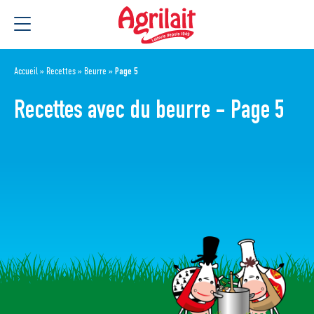
Aller
Aller au
au
contenu
menu
Accueil
»
Recettes
»
Beurre
»
Page 5
Recettes avec du beurre - Page 5