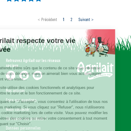
1
< Précédent
2
Suivant >
Agrilait respecte votre vie
privée
Retrouvez Agrilait sur les réseaux
sociaux
On a attendu d'être sûrs que le contenu de ce site vous intéresse
avant de vous déranger, mais on aimerait bien vous accompagner
pendant votre visite...
Notre site utilise des cookies fonctionnels et analytiques pour
Nos astuces
permettre le suivi et le bon fonctionnement de ce site.
Foire aux questions
En cliquant sur "J'accepte", vous consentez à l'utilisation de tous nos
cookies marketing. Si vous cliquez sur "Refuser", nous n'utiliserons
Nous contacter
aucun cookie marketing lors de cette visite. Vous pouvez modifier les
paramètres des cookies ou retirer votre consentement à tout moment
Où trouver nos produits ?
en cliquant sur "Choisir".
Données personnelles