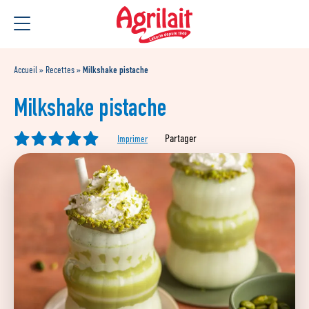
Aller
Aller au
au
contenu
menu
Accueil
»
Recettes
»
Milkshake pistache
Milkshake pistache
Partager
Imprimer