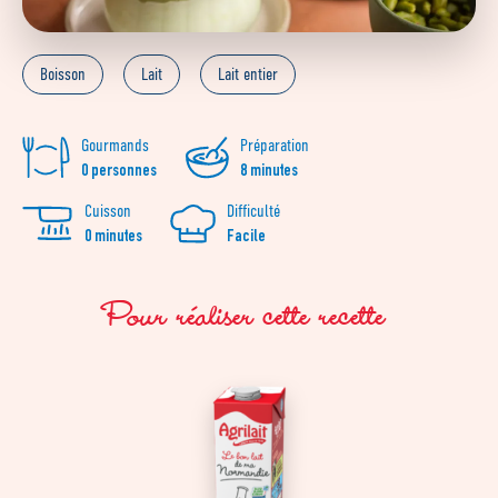
Boisson
Lait
Lait entier
Gourmands
Préparation
0 personnes
8 minutes
Cuisson
Difficulté
0 minutes
Facile
Pour réaliser cette recette