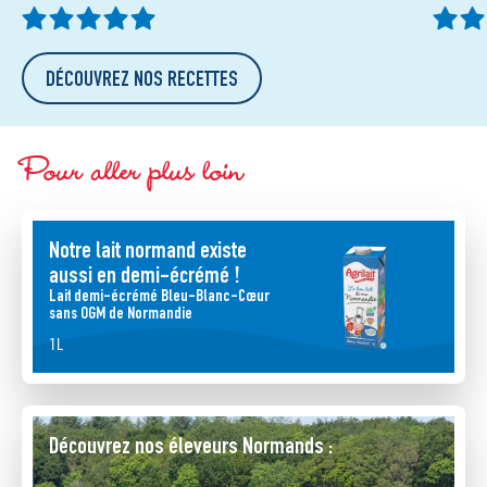
DÉCOUVREZ NOS RECETTES
Pour aller plus loin
Notre lait normand existe
aussi en demi-écrémé !
Lait demi-écrémé Bleu-Blanc-Cœur
sans OGM de Normandie
1L
Découvrez nos éleveurs Normands :