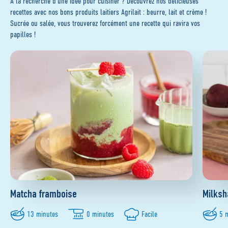
A la recherche d'une idée pour cuisiner ? Découvrez nos délicieuses
recettes avec nos bons produits laitiers Agrilait : beurre, lait et crème !
Sucrée ou salée, vous trouverez forcément une recette qui ravira vos
papilles !
Matcha framboise
Milksh
13 minutes
0 minutes
Facile
5 