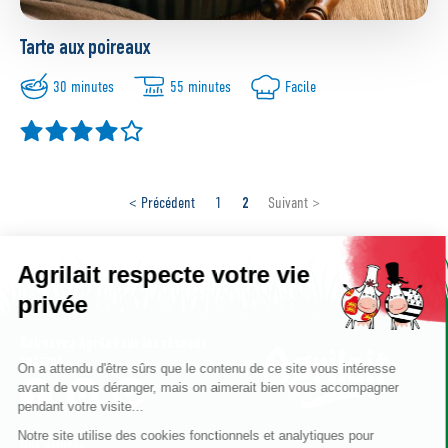
Tarte aux poireaux
30 minutes
55 minutes
Facile
2
< Précédent
1
Suivant >
Agrilait respecte votre vie
privée
Retrouvez Agrilait sur les réseaux
sociaux
On a attendu d'être sûrs que le contenu de ce site vous intéresse
avant de vous déranger, mais on aimerait bien vous accompagner
pendant votre visite...
Notre site utilise des cookies fonctionnels et analytiques pour
Nos astuces