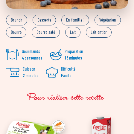
Brunch
Desserts
En famille !
Végétarien
Beurre
Beurre salé
Lait
Lait entier
Gourmands
Préparation
4 personnes
15 minutes
Cuisson
Difficulté
2 minutes
Facile
Pour réaliser cette recette