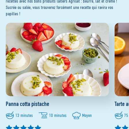
recettes avec nos bons produits laitiers Agrilait : beurre, lait et crème !
Sucrée ou salée, vous trouverez forcément une recette qui ravira vos
papilles !
Panna cotta pistache
Tarte a
13 minutes
10 minutes
Moyen
75