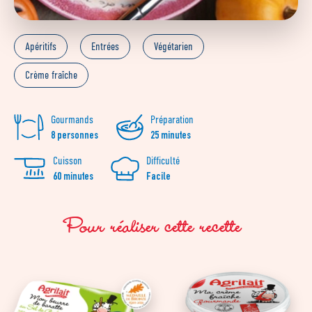
Apéritifs
Entrées
Végétarien
Crème fraîche
Gourmands
Préparation
8 personnes
25 minutes
Cuisson
Difficulté
60 minutes
Facile
Pour réaliser cette recette