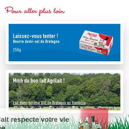
Pour aller plus loin
Laissez-vous tenter !
Beurre demi-sel de Bretagne
250g
Mmh du bon lait Agrilait !
Lait demi-écrémé BIO de Bretagne en bouteille
Agrilait respecte votre vie
privée