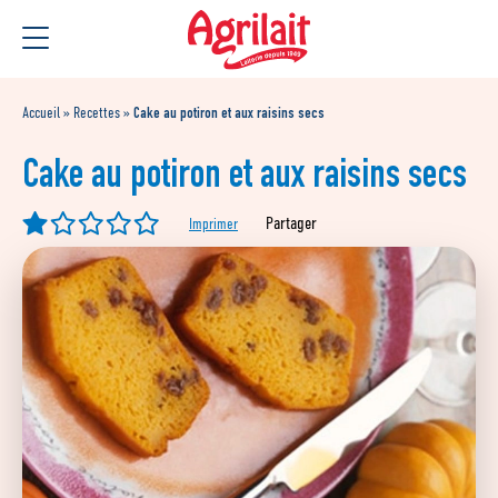
Aller
Aller au
au
contenu
menu
Accueil
»
Recettes
»
Cake au potiron et aux raisins secs
Cake au potiron et aux raisins secs
Partager
Imprimer