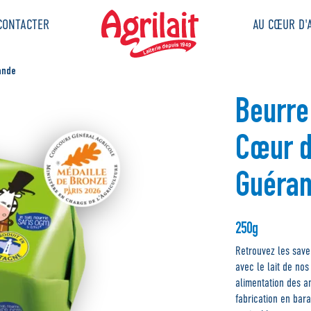
CONTACTER
AU CŒUR D'A
ande
Beurre
Cœur d
Guéra
250g
Retrouvez les saveu
avec le lait de no
alimentation des an
fabrication en bara