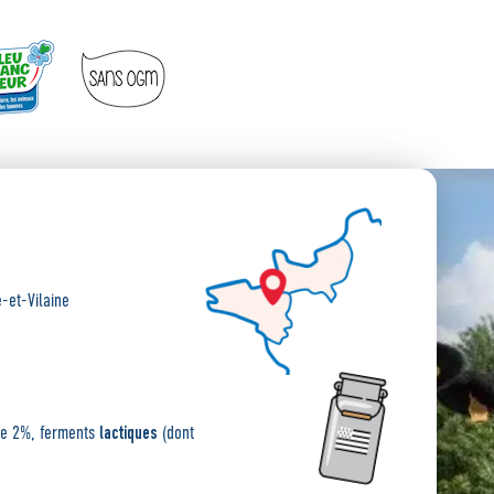
e-et-Vilaine
lactiques
de 2%, ferments
(dont