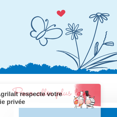
Pour aller plus loin
Agrilait respecte votre
vie privée