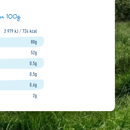
our 100g
2 979 kJ / 724 kcal
80g
52g
0,5g
0,5g
0,6g
2g