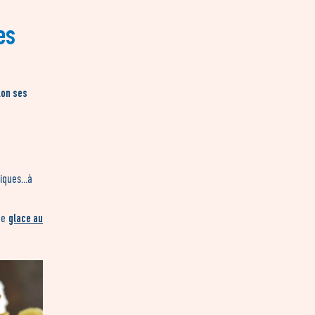
es
lon ses
tiques…à
glace au
de