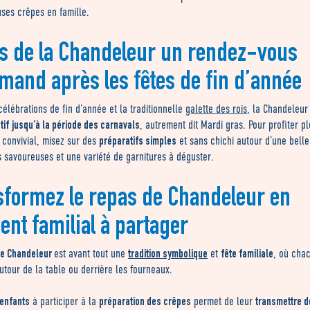
uses crêpes en famille.
es de la Chandeleur un rendez-vous
mand après les fêtes de fin d’année
célébrations de fin d’année et la traditionnelle
galette des rois
, la Chandeleur
tif
jusqu’à la période des carnavals
, autrement dit Mardi gras. Pour profiter p
préparatifs simples
 convivial, misez sur des
et sans chichi autour d’une belle
 savoureuses et une variété de garnitures à déguster.
sformez le repas de Chandeleur en
nt familial à partager
de Chandeleur
tradition symbolique
fête familiale
est avant tout une
et
, où cha
utour de la table ou derrière les fourneaux.
 enfants
préparation des crêpes
transmettre d
à participer à la
permet de leur