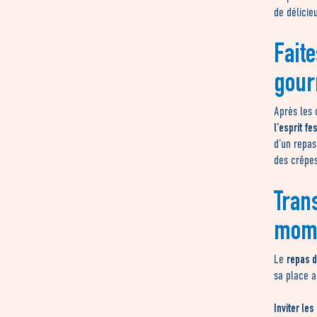
de délicie
Fait
gour
Après les 
l’esprit fes
d’un repas
des crêpes
Tran
mome
repas 
Le
sa place a
Inviter les