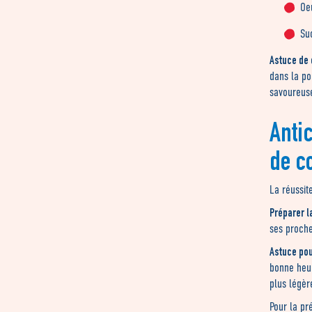
Oe
Su
Astuce de
dans la po
savoureus
Anti
de co
La réussit
Préparer l
ses proche
Astuce pou
bonne heur
plus légèr
Pour la pr