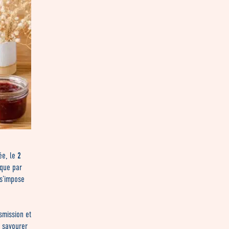
2
ée, le
 que par
s’impose
smission et
 savourer