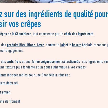
z sur des ingrédients de qualité pou
sir vos crêpes
rêpes de la Chandeleur
choix des ingrédients
, tout commence par le
.
produits
Bleu-Blanc-Cœur
lait
et le
beurre
Agrilait
r des
, comme le
, reconnus 
 leur engagement.
œufs frais
farine soigneusement sélectionnés
à des
et une
, ces ingrédients si
une texture plus fondante et un goût authentique à vos crêpes.
ients indispensables pour une Chandeleur réussie :
urre demi sel
it entier
rine de froment