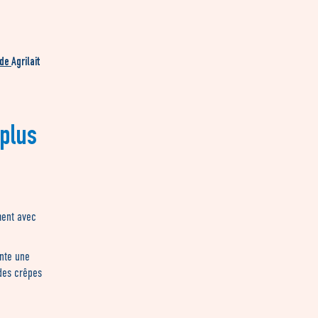
nde
Agrilait
 plus
ment avec
ante une
 des crêpes