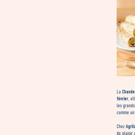
Chande
La
février
, e
les grands
comme u
Agrila
Chez
de plaisir