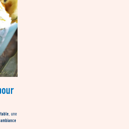
pour
 table
, une
ambiance
e