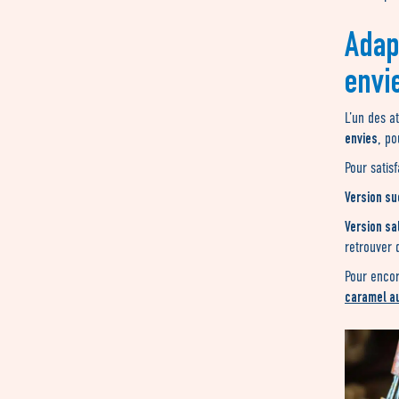
Adap
envi
L’un des a
envies
, po
Pour satis
Version su
Version sa
retrouver 
Pour enco
caramel au