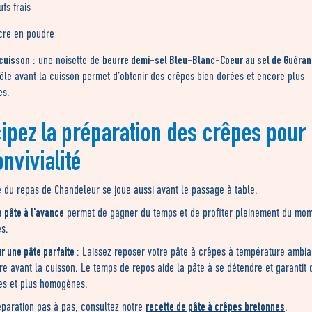
ufs frais
cre en poudre
 cuisson
beurre demi-sel Bleu-Blanc-Coeur au sel de Guéra
: une noisette de
êle avant la cuisson permet d’obtenir des crêpes bien dorées et encore plus
es.
cipez la préparation des crêpes pour
nvivialité
e du repas de Chandeleur se joue aussi avant le passage à table.
a pâte à l’avance
permet de gagner du temps et de profiter pleinement du mo
s.
r une pâte parfaite
: Laissez reposer votre pâte à crêpes à température ambi
e avant la cuisson. Le temps de repos aide la pâte à se détendre et garantit
es et plus homogènes.
recette de pâte à crêpes bretonnes
éparation pas à pas, consultez notre
.