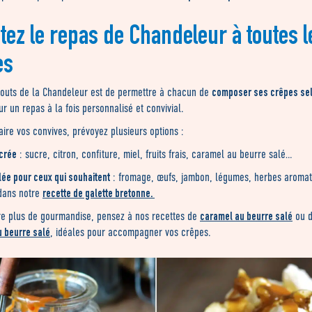
tez le repas de Chandeleur à toutes l
es
composer ses crêpes se
touts de la Chandeleur est de permettre à chacun de
ur un repas à la fois personnalisé et convivial.
faire vos convives, prévoyez plusieurs options :
crée
: sucre, citron, confiture, miel, fruits frais, caramel au beurre salé…
lée pour ceux qui souhaitent
: fromage, œufs, jambon, légumes, herbes aroma
recette de galette bretonne.
dans notre
caramel au beurre salé
re plus de gourmandise, pensez à nos recettes de
ou 
 beurre salé
, idéales pour accompagner vos crêpes.