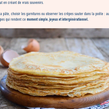
ut en créant de vrais souvenirs.
a pâte, choisir les garnitures ou observer les crêpes sauter dans la poêle : a
moment simple, joyeux et intergénérationnel.
apes qui rendent ce