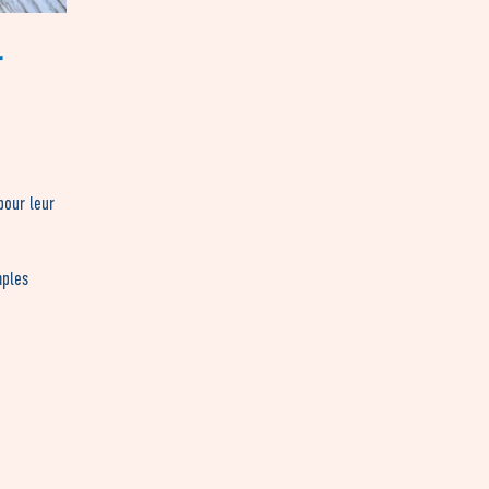
r
pour leur
mples