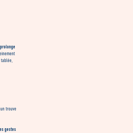
prolonge
leinement
 tablée,
cun trouve
es gestes