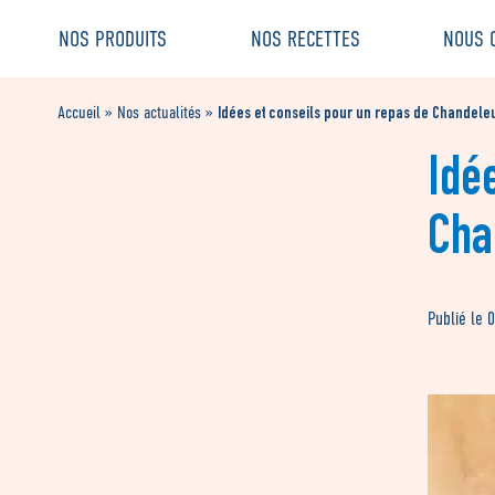
Aller
Aller au
NOS PRODUITS
NOS RECETTES
NOUS 
au
contenu
menu
Idées et conseils pour un repas de Chandeleu
Accueil
»
Nos actualités
»
Idé
Cha
Publié le 