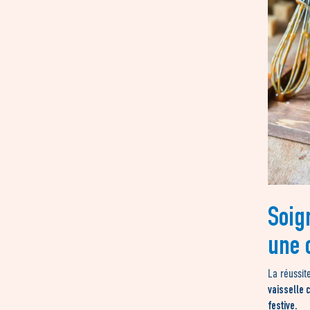
Soig
une 
La réussit
vaisselle 
festive.