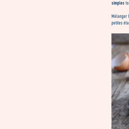
simples
to
Mélanger l
petites ét