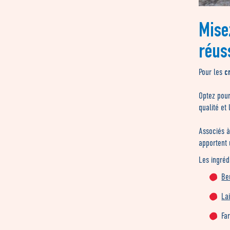
Mise
réus
c
Pour les
Optez pou
qualité et
Associés 
apportent 
Les ingréd
Be
La
Fa