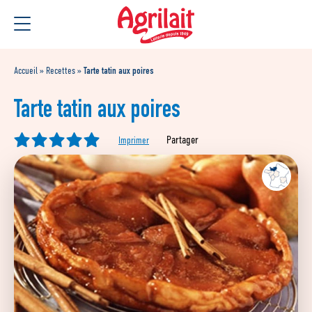
Aller
Aller au
au
contenu
menu
Accueil
»
Recettes
»
Tarte tatin aux poires
Tarte tatin aux poires
Partager
Imprimer