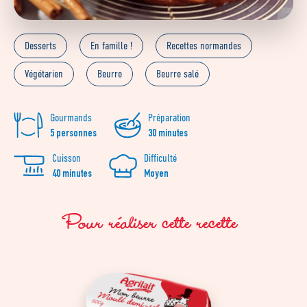
Desserts
En famille !
Recettes normandes
Végétarien
Beurre
Beurre salé
Gourmands
Préparation
5 personnes
30 minutes
Cuisson
Difficulté
40 minutes
Moyen
Pour réaliser cette recette