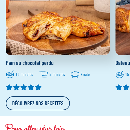
Pain au chocolat perdu
Gâteau
10 minutes
5 minutes
Facile
15
DÉCOUVREZ NOS RECETTES
Pour aller plus loin