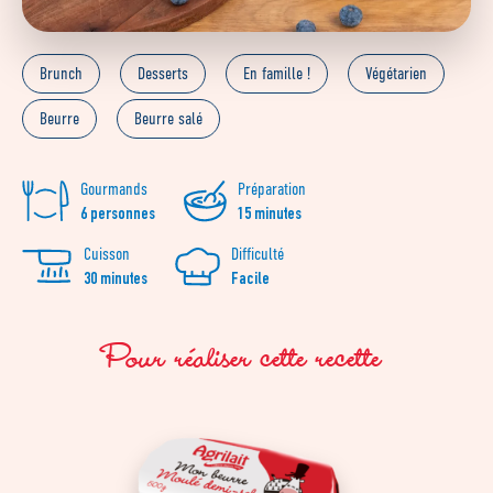
Brunch
Desserts
En famille !
Végétarien
Beurre
Beurre salé
Gourmands
Préparation
6 personnes
15 minutes
Cuisson
Difficulté
30 minutes
Facile
Pour réaliser cette recette