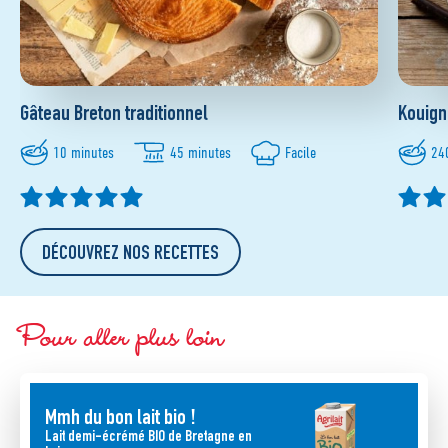
Gâteau Breton traditionnel
Kouig
10 minutes
45 minutes
Facile
24
DÉCOUVREZ NOS RECETTES
Pour aller plus loin
Mmh du bon lait bio !
Lait demi-écrémé BIO de Bretagne en