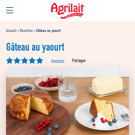
Aller
Aller au
au
contenu
menu
Accueil
»
Recettes
»
Gâteau au yaourt
Gâteau au yaourt
Partager
Imprimer