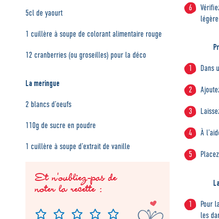
Vérifi
5cl de yaourt
légère
1 cuillère à soupe de colorant alimentaire rouge
P
12 cranberries (ou groseilles) pour la déco
Dans u
La meringue
Ajoute
2 blancs d’oeufs
Laisse
110g de sucre en poudre
À l’ai
1 cuillère à soupe d’extrait de vanille
Placez
Et n'oubliez-pas de
L
noter la recette :
Pour l
les da