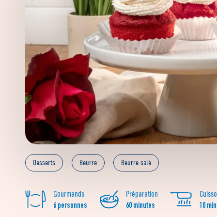
Desserts
Beurre
Beurre salé
Gourmands
Préparation
Cuiss
6 personnes
60 minutes
10 min