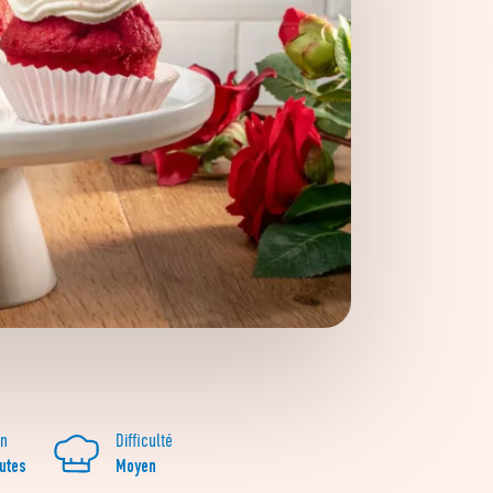
on
Difficulté
utes
Moyen