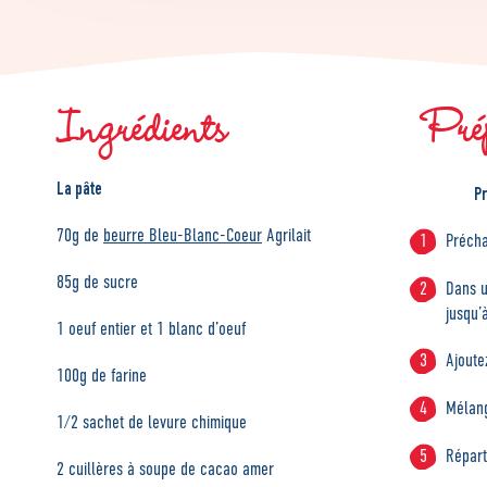
Ingrédients
Pré
La pâte
Pr
70g de
beurre Bleu-Blanc-Coeur
Agrilait
Précha
85g de sucre
Dans u
jusqu’
1 oeuf entier et 1 blanc d’oeuf
Ajoute
100g de farine
Mélang
1/2 sachet de levure chimique
Répart
2 cuillères à soupe de cacao amer