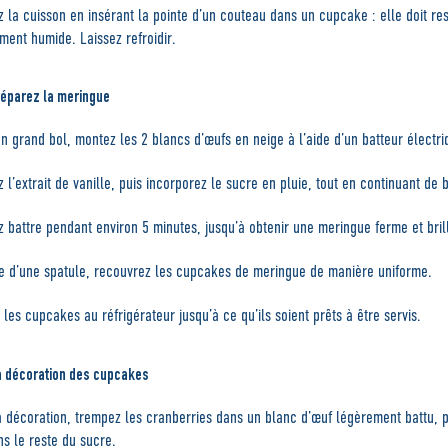
ez la cuisson en insérant la pointe d’un couteau dans un cupcake : elle doit res
ment humide. Laissez refroidir.
réparez la meringue
n grand bol, montez les 2 blancs d’œufs en neige à l’aide d’un batteur électri
z l’extrait de vanille, puis incorporez le sucre en pluie, tout en continuant de b
z battre pendant environ 5 minutes, jusqu’à obtenir une meringue ferme et bril
de d’une spatule, recouvrez les cupcakes de meringue de manière uniforme.
 les cupcakes au réfrigérateur jusqu’à ce qu’ils soient prêts à être servis.
a décoration des cupcakes
a décoration, trempez les cranberries dans un blanc d’œuf légèrement battu, p
ns le reste du sucre.