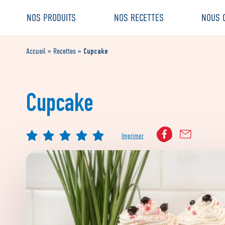
Aller
Aller au
NOS PRODUITS
NOS RECETTES
NOUS 
au
contenu
menu
Cupcake
Accueil
»
Recettes
»
Cupcake
Imprimer