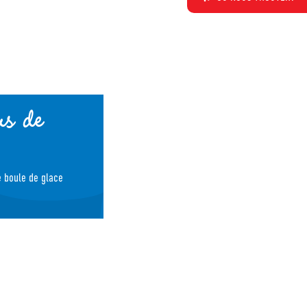
us de
e boule de glace