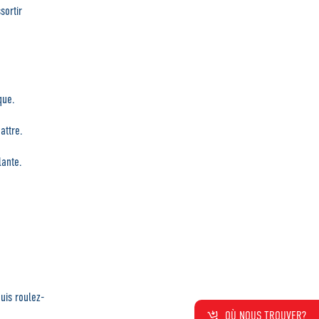
sortir
que.
attre.
lante.
uis roulez-
