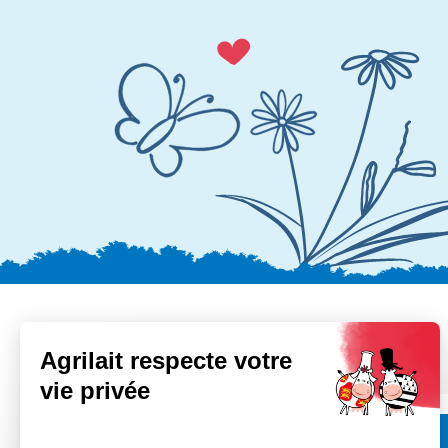
Pour aller plus loin
Agrilait respecte votre
vie privée