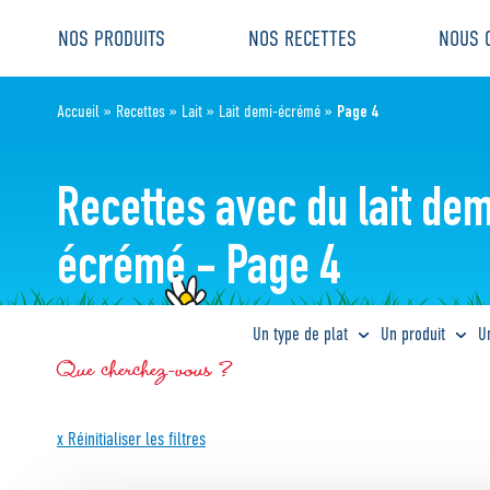
Aller
Aller au
NOS PRODUITS
NOS RECETTES
NOUS 
au
contenu
menu
Page 4
Accueil
»
Recettes
»
Lait
»
Lait demi-écrémé
»
Recettes avec du lait de
écrémé - Page 4
Un type de plat
Un produit
U
Que cherchez-vous ?
x Réinitialiser les filtres