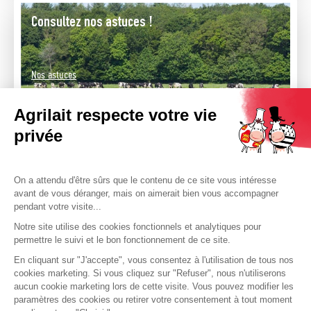
Consultez nos astuces !
Nos astuces
Agrilait respecte votre vie
privée
Retrouvez Agrilait sur les réseaux
sociaux
On a attendu d'être sûrs que le contenu de ce site vous intéresse
avant de vous déranger, mais on aimerait bien vous accompagner
pendant votre visite...
Notre site utilise des cookies fonctionnels et analytiques pour
Nos astuces
permettre le suivi et le bon fonctionnement de ce site.
Foire aux questions
En cliquant sur "J'accepte", vous consentez à l'utilisation de tous nos
cookies marketing. Si vous cliquez sur "Refuser", nous n'utiliserons
Nous contacter
aucun cookie marketing lors de cette visite. Vous pouvez modifier les
paramètres des cookies ou retirer votre consentement à tout moment
Où trouver nos produits ?