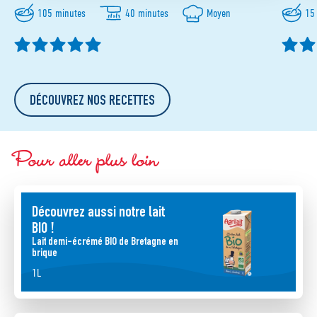
105 minutes
40 minutes
Moyen
15
DÉCOUVREZ NOS RECETTES
Pour aller plus loin
Découvrez aussi notre lait
BIO !
Lait demi-écrémé BIO de Bretagne en
brique
1L