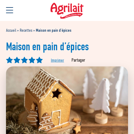
Aller
Aller au
au
contenu
menu
Accueil
»
Recettes
»
Maison en pain d’épices
Maison en pain d’épices
Partager
Imprimer