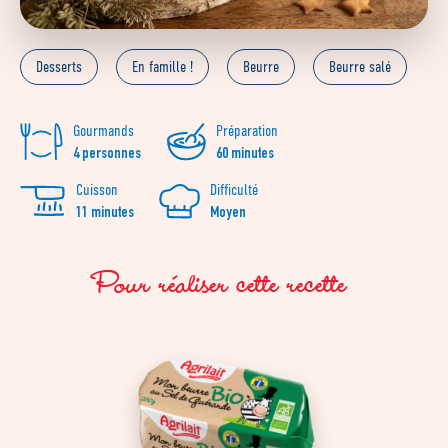
Desserts
En famille !
Beurre
Beurre salé
Gourmands
Préparation
4 personnes
60 minutes
Cuisson
Difficulté
11 minutes
Moyen
Pour réaliser cette recette