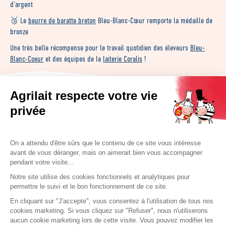
d’argent
🥉 Le
beurre de baratte
breton
Bleu-Blanc-Cœur remporte la médaille de
bronze
Une très belle récompense pour le travail quotidien des éleveurs
Bleu-
Blanc-Coeur
et des équipes de la
laiterie Coralis
!
Agrilait respecte votre vie
privée
Retrouvez Agrilait sur les réseaux
sociaux
On a attendu d'être sûrs que le contenu de ce site vous intéresse
avant de vous déranger, mais on aimerait bien vous accompagner
pendant votre visite...
Notre site utilise des cookies fonctionnels et analytiques pour
Nos astuces
permettre le suivi et le bon fonctionnement de ce site.
Foire aux questions
En cliquant sur "J'accepte", vous consentez à l'utilisation de tous nos
cookies marketing. Si vous cliquez sur "Refuser", nous n'utiliserons
Nous contacter
aucun cookie marketing lors de cette visite. Vous pouvez modifier les