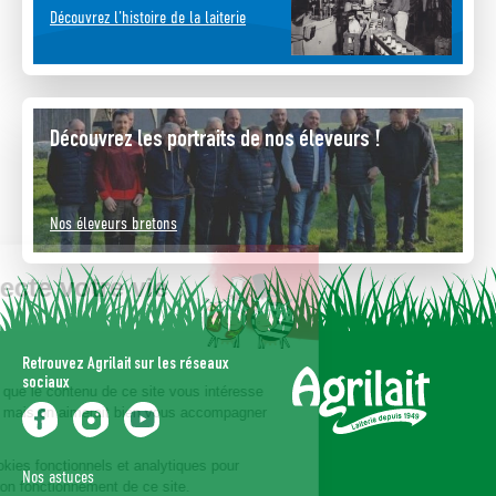
Découvrez l’histoire de la laiterie
Découvrez les portraits de nos éleveurs !
Nos éleveurs bretons
Agrilait respecte votre vie
privée
Retrouvez Agrilait sur les réseaux
sociaux
On a attendu d'être sûrs que le contenu de ce site vous intéresse
avant de vous déranger, mais on aimerait bien vous accompagner
pendant votre visite...
Notre site utilise des cookies fonctionnels et analytiques pour
Nos astuces
permettre le suivi et le bon fonctionnement de ce site.