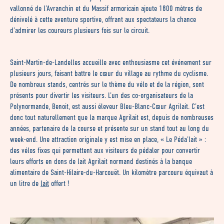
vallonné de l’Avranchin et du Massif armoricain ajoute 1800 mètres de
dénivelé à cette aventure sportive, offrant aux spectateurs la chance
d’admirer les coureurs plusieurs fois sur le circuit.
Saint-Martin-de-Landelles accueille avec enthousiasme cet événement sur
plusieurs jours, faisant battre le cœur du village au rythme du cyclisme.
De nombreux stands, centrés sur le thème du vélo et de la région, sont
présents pour divertir les visiteurs. L’un des co-organisateurs de la
Polynormande, Benoit, est aussi éleveur Bleu-Blanc-Cœur Agrilait. C’est
donc tout naturellement que la marque Agrilait est, depuis de nombreuses
années, partenaire de la course et présente sur un stand tout au long du
week-end. Une attraction originale y est mise en place, « Le Péda’lait » :
des vélos fixes qui permettent aux visiteurs de pédaler pour convertir
leurs efforts en dons de lait Agrilait normand destinés à la banque
alimentaire de Saint-Hilaire-du-Harcouët. Un kilomètre parcouru équivaut à
un litre de
lait
offert !