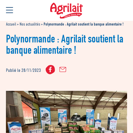
Aller
Aller au
au
contenu
menu
Accueil
»
Nos actualités
»
Polynormande : Agrilait soutient la banque alimentaire !
Polynormande : Agrilait soutient la
banque alimentaire !
Publié le 28/11/2023