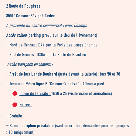
2 Route de Fougères
35510 Cesson-Sévigné Cedex
A proximité du centre commercial Longs Champs
Accès voiture
(parking prévu sur le lieu de l’événement) :
– Nord de Rennes : D97 par la Porte des Longs Champs
– Sud de Rennes : D386 par la Porte de Beaulieu
Accès transports en commun :
Lande Bouhard
50
70
– Arrêt de bus
(juste devant la laiterie) : bus
et
Métro ligne B
Cesson-Viasilva
– Terminus
“
”+ 10min à pied
1h30 à 2h
Durée de la visite :
(visite usine et animations)
Entrée :
– Gratuite
– Sans inscription préalable
(sauf inscription demandée pour les groupes
>10 uniquement)