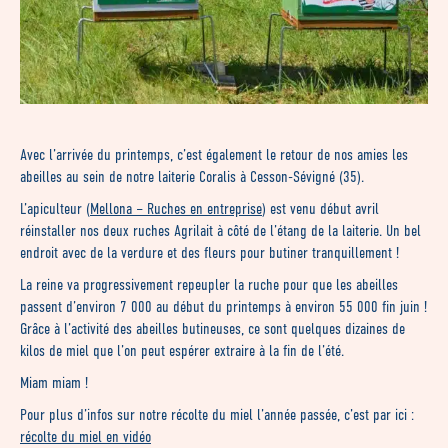
Avec l’arrivée du printemps, c’est également le retour de nos amies les
abeilles au sein de notre laiterie Coralis à Cesson-Sévigné (35).
L’apiculteur (
Mellona – Ruches en entreprise
) est venu début avril
réinstaller nos deux ruches Agrilait à côté de l’étang de la laiterie. Un bel
endroit avec de la verdure et des fleurs pour butiner tranquillement !
La reine va progressivement repeupler la ruche pour que les abeilles
passent d’environ 7 000 au début du printemps à environ 55 000 fin juin !
Grâce à l’activité des abeilles butineuses, ce sont quelques dizaines de
kilos de miel que l’on peut espérer extraire à la fin de l’été.
Miam miam !
Pour plus d’infos sur notre récolte du miel l’année passée, c’est par ici :
récolte du miel en vidéo