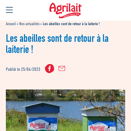
Aller
Aller au
au
contenu
menu
Accueil
»
Nos actualités
»
Les abeilles sont de retour à la laiterie !
Les abeilles sont de retour à la
laiterie !
Publié le 25/04/2023