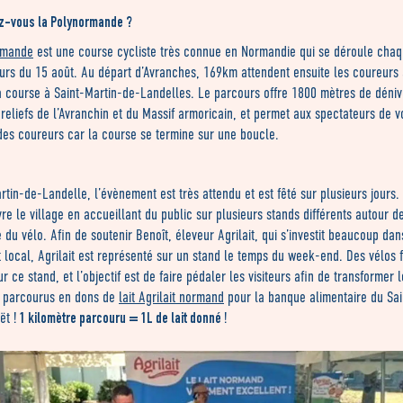
z-vous la Polynormande ?
rmande
est une course cycliste très connue en Normandie qui se déroule cha
urs du 15 août. Au départ d’Avranches, 169km attendent ensuite les coureurs 
a course à Saint-Martin-de-Landelles. Le parcours offre 1800 mètres de déni
reliefs de l’Avranchin et du Massif armoricain, et permet aux spectateurs de v
es coureurs car la course se termine sur une boucle.
rtin-de-Landelle, l’évènement est très attendu et est fêté sur plusieurs jours.
vre le village en accueillant du public sur plusieurs stands différents autour d
 du vélo. Afin de soutenir Benoît, éleveur Agrilait, qui s’investit beaucoup dan
local, Agrilait est représenté sur un stand le temps du week-end. Des vélos f
ur ce stand, et l’objectif est de faire pédaler les visiteurs afin de transformer 
s parcourus en dons de
lait Agrilait normand
pour la banque alimentaire du Sai
1 kilomètre parcouru = 1L de lait donné
ët !
!