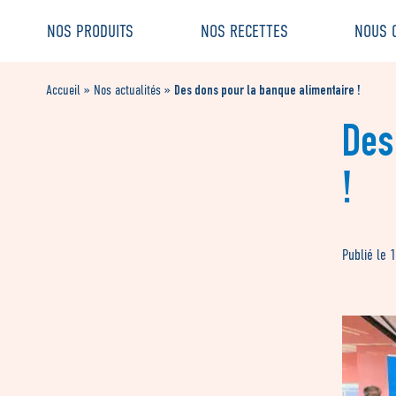
Aller
Aller au
NOS PRODUITS
NOS RECETTES
NOUS 
au
contenu
menu
Des dons pour la banque alimentaire !
Accueil
»
Nos actualités
»
Des
!
Publié le 