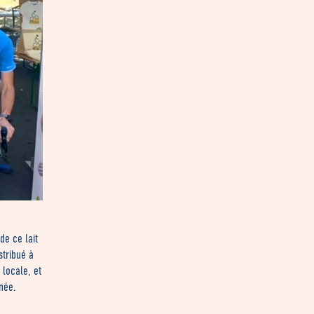
de ce lait
stribué à
 locale, et
nnée.