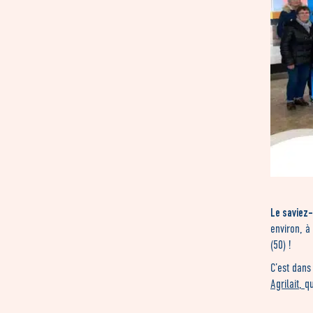
Le saviez
environ, à
(50) !
C’est dans
Agrilait
,
qu