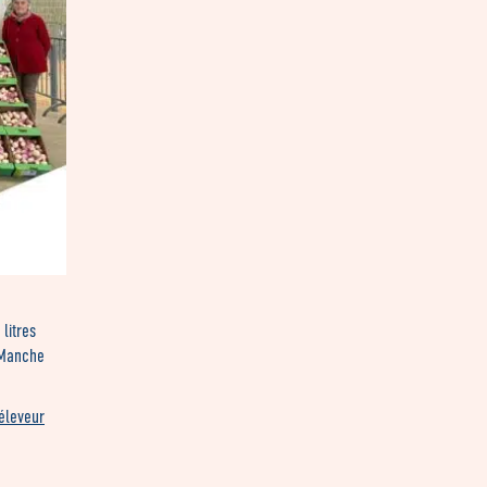
 litres
 Manche
éleveur