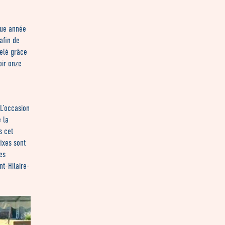
que année
afin de
velé grâce
oir onze
 L’occasion
e la
s cet
ixes sont
les
nt-Hilaire-