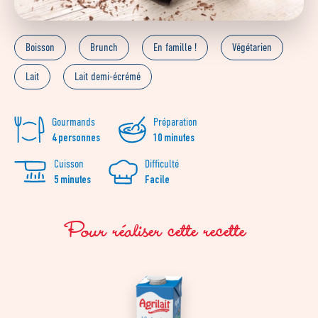
Boisson
Brunch
En famille !
Végétarien
Lait
Lait demi-écrémé
Gourmands
Préparation
4 personnes
10 minutes
Cuisson
Difficulté
5 minutes
Facile
Pour réaliser cette recette