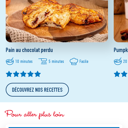
Pain au chocolat perdu
Pumpki
10 minutes
5 minutes
Facile
20
DÉCOUVREZ NOS RECETTES
Pour aller plus loin