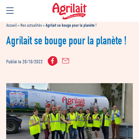
Aller
Aller au
au
contenu
menu
Accueil
»
Nos actualités
»
Agrilait se bouge pour la planète !
Agrilait se bouge pour la planète !
Publié le 20/10/2022