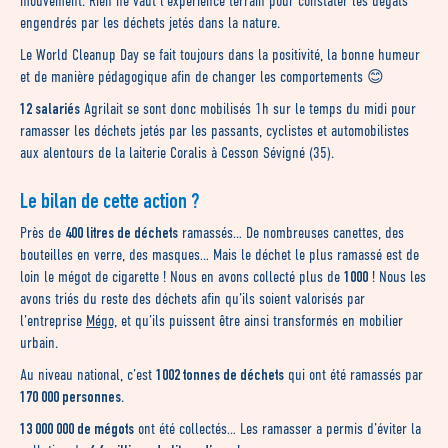
mouvement. Rien ne vaut l’expérience terrain pour constater les dégâts
engendrés par les déchets jetés dans la nature.
Le World Cleanup Day se fait toujours dans la positivité, la bonne humeur
et de manière pédagogique afin de changer les comportements 😊
12 salariés
Agrilait se sont donc mobilisés 1h sur le temps du midi pour
ramasser les déchets jetés par les passants, cyclistes et automobilistes
aux alentours de la laiterie Coralis à Cesson Sévigné (35).
Le bilan de cette action ?
400 litres de déchets
Près de
ramassés… De nombreuses canettes, des
bouteilles en verre, des masques… Mais le déchet le plus ramassé est de
1000
loin le mégot de cigarette ! Nous en avons collecté plus de
! Nous les
avons triés du reste des déchets afin qu’ils soient valorisés par
l’entreprise
Mégo,
et qu’ils puissent être ainsi transformés en mobilier
urbain.
1002 tonnes de déchets
Au niveau national, c’est
qui ont été ramassés par
170 000 personnes
.
13 000 000 de mégots
ont été collectés… Les ramasser a permis d’éviter la